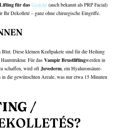
ifting für das
Gesicht
(auch bekannt als PRP Facial)
ür Ihr Dekolleté – ganz ohne chirurgische Eingriffe.
ÖNNEN
Blut. Diese kleinen Kraftpakete sind für die Heilung
Vampir Brustlifting
n Hautstruktur. Für das
werden in
Juvederm
u schaffen, wird oft
, ein Hyaluronsäure-
 in die gewünschten Areale, was nur etwa 15 Minuten
TING
/
EKOLLETÉS?