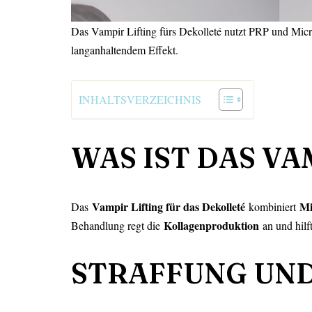
Das Vampir Lifting fürs Dekolleté nutzt PRP und Micron
langanhaltendem Effekt.
INHALTSVERZEICHNIS
WAS IST DAS VA
Vampir Lifting für das Dekolleté
Mi
Das
kombiniert
Kollagenproduktion
Behandlung regt die
an und hilf
STRAFFUNG UND