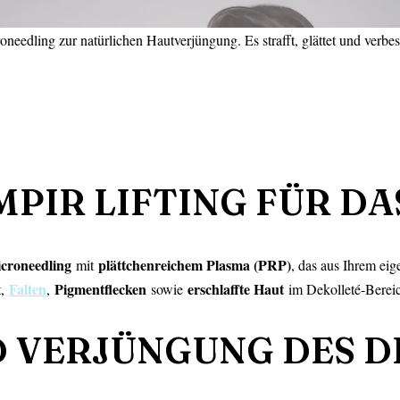
eedling zur natürlichen Hautverjüngung. Es strafft, glättet und verbes
MPIR LIFTING FÜR D
croneedling
plättchenreichem Plasma (PRP)
mit
, das aus Ihrem ei
Falten
Pigmentflecken
erschlaffte Haut
t,
,
sowie
im Dekolleté-Bereic
 VERJÜNGUNG DES D