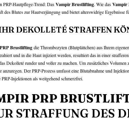
Vampir Brustlifting
Vampir L
ten PRP-Hautpflege-Trend: Das
. Wie das
aft des Blutes zur Hautverjüngung und bietet alterswidrige Ergebnisse f
 IHR DEKOLLETÉ STRAFFEN K
PRP Brustlifting
die Thrombozyten (Blutplättchen) aus Ihrem eigenen 
iert und in die Haut injiziert werden, resultiert das in einer straffere
as Dekolleté runder und voller zu machen. Um zusätzliches Volumen z
r anzuregen. Der PRP-Prozess umfasst eine Blutabnahme und Injektion
 PRP-Injektionen als weitgehend schmerzfrei.
MPIR PRP BRUSTLIF
R STRAFFUNG DES D